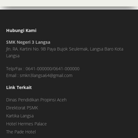
Hubungi Kami
SMK Negeri 3 Langsa
Jln. RA. Kartini No. 9B Paya Bujok Seulemak, Langsa Baro Kota
Langsa
Telp/Fax : 0641-000000/0641-000000
Email : smkn3langsa64@gmail.com
Link Terkait
Dinas Pendidikan Propinsi Aceh
Direktorat PSMK
Kartika Langsa
Hotel Hermes Palace
The Pade Hotel